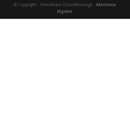
© Copyright - Ponceblanc Echantillonnage -
Mentions
légales