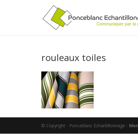
rouleaux toiles
© Copyright - Ponceblanc Echantillonnage -
Men