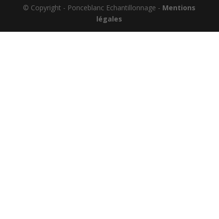
© Copyright - Ponceblanc Echantillonnage -
Mentions
légales