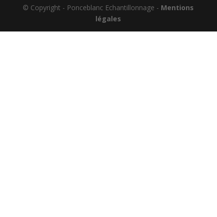
© Copyright - Ponceblanc Echantillonnage -
Mentions
légales