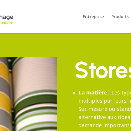
Entreprise
Produits
Store
La matière
: Les typ
multiples par leurs 
Sur mesure ou stand
alternative aux ride
demande importante