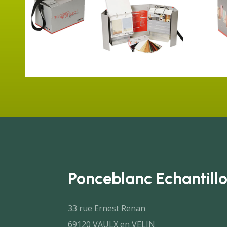
Ponceblanc Echantil
33 rue Ernest Renan
69120 VAULX en VELIN