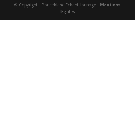
© Copyright - Ponceblanc Echantillonnage -
Mentions
légales